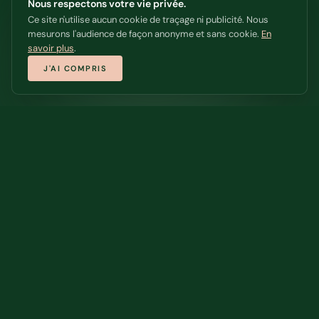
Nous respectons votre vie privée.
Ce site n'utilise aucun cookie de traçage ni publicité. Nous
mesurons l'audience de façon anonyme et sans cookie.
En
savoir plus
.
J'AI COMPRIS
Stratégie
Clarifier la vision, aligner les priorités, mobiliser les équipes.
Numérique
Structurer, simplifier et optimiser vos outils et données.